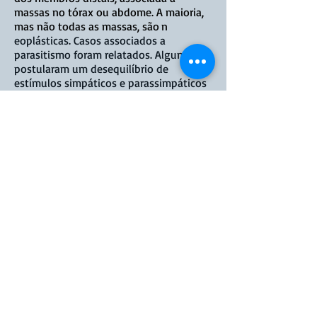
massas no tórax ou abdome. A maioria,
mas não todas as massas, são
n
eoplásticas. Casos associados a
parasitismo foram relatados. Alguns
postularam um desequilíbrio de
estímulos simpáticos e parassimpáticos
à vasculatura na área como causa da
reação periosteal.
História
Os cães apresentam claudicação,
relutância em se mover e inchaço firme
dos ossos dos membros distais. Outros
sinais relacionados a massas torácicas
ou abdominais também podem estar
presentes.
Descobertas clínicas
No exame físico, observam-se
claudicação, relutância para se mover e
inchaço firme dos ossos dos membros
distais. Outros sinais relacionados a