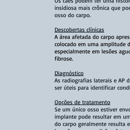
Os cães podem ter uma histór
insidiosa mais crônica que po
osso do carpo.
Descobertas clínicas
A área afetada do carpo apre
colocado em uma amplitude d
especialmente em lesões agud
fibrose.
Diagnóstico
As radiografias laterais e AP
ser úteis para identificar cond
Opções de tratamento
Se um único osso estiver env
implante pode resultar em um 
do carpo geralmente resulta e