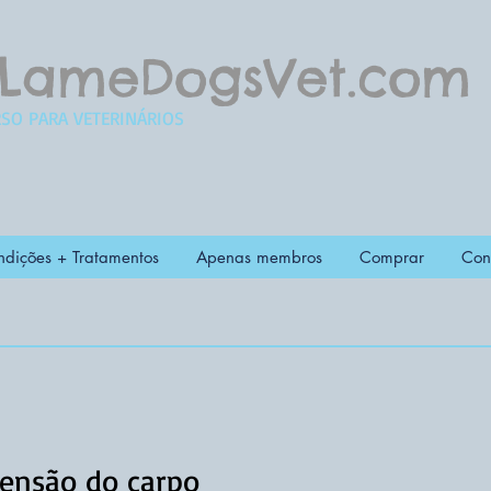
LameDogsVet.com
SO PARA VETERINÁRIOS
dições + Tratamentos
Apenas membros
Comprar
Con
ensão do carpo