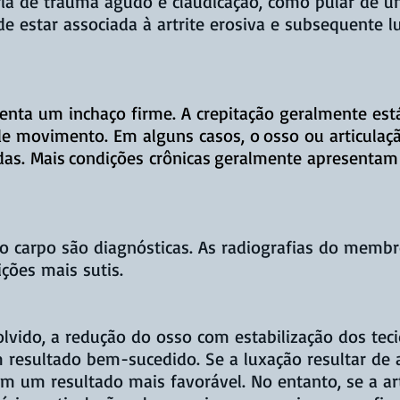
ia de trauma agudo e claudicação, como pular de um
de estar associada à artrite erosiva e subsequente 
senta um inchaço firme. A crepitação geralmente es
e movimento. Em alguns casos, o
osso ou articulaç
as. Mais
condições crônicas
geralmente apresentam
 do carpo são diagnósticas. As radiografias do mem
ições mais sutis.
olvido, a redução do osso com estabilização dos te
resultado bem-sucedido. Se a luxação resultar de al
m um resultado mais favorável. No entanto, se a ar