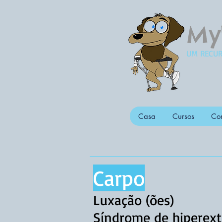
My
UM RECUR
Casa
Cursos
Con
Carpo
Luxação (ões)
Síndrome de hiperext