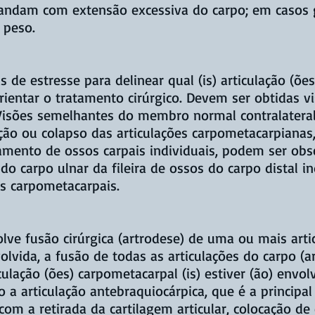
 andam com extensão excessiva do carpo; em casos g
 peso.
 de estresse para delinear qual (is) articulação (ões)
ientar o tratamento cirúrgico. Devem ser obtidas v
. Visões semelhantes do membro normal contralater
ção ou colapso das articulações carpometacarpianas
amento de ossos carpais individuais, podem ser obs
do carpo ulnar da fileira de ossos do carpo distal i
es carpometacarpais.
ve fusão cirúrgica (artrodese) de uma ou mais artic
olvida, a fusão de todas as articulações do carpo (ar
ulação (ões) carpometacarpal (is) estiver (ão) envol
o a articulação antebraquiocárpica, que é a princip
com a retirada da cartilagem articular, colocação de 