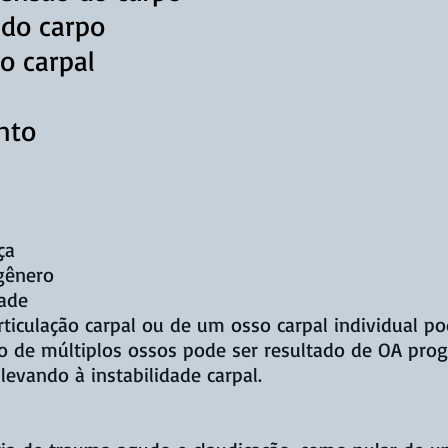
 do carpo
o carpal
nto
ça
gênero
dade
rticulação carpal ou de um osso carpal individual 
o de múltiplos ossos pode ser resultado de OA prog
levando à instabilidade carpal.