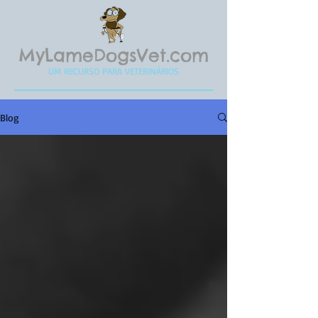
MyLameDogsVet.com
UM RECURSO PARA VETERINÁRIOS
Blog